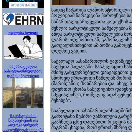
სადაც ჩატარდა ლაბორატორიული გა
პოლიციამ წარადგინა პიროვნება ს
სამართალდარღვევათა კოდექსის 45
მუხლი:
ნარკოტიკული საშუალების მც
უფლება ბლოგი
ანდა ნარკოტიკული საშუალების მოხმ
ლარის ოდენობით ან, გამონაკლის შე
გათვალისწინებით ამ ზომის გამოყე
დღემდე ვადით.
საქალაქო სასამართლოს გადაწყვეტ
საქართველოს
საქმეთა პალატაში. სააპელაციო სა
სასჯელაღსრულების
მძიმე განუკურნებელი დაავადებით 
დაწესებულებები
სწორედ ერთ-ერთი წამლებს შორის
(მარიხუანის) მოხმარების და ასევე 
დაურთო ცნობა სამედიცინო დაწესებუ
სპეციალისტი, რომელიც ადასტურებდ
შესახებ“.
სააპელაციო სასამართლოს ადმინი
მკურნალობის
გამოიტანა ზეპირი განხილვის გარე
წიგნიერების და
გააჩნდეს ცრუ დადებითი რეაქცია შ
ადვოკატირების
მაგრამ ცხადია, რომ ერთის მხრივ
სახელმძღვანელოები