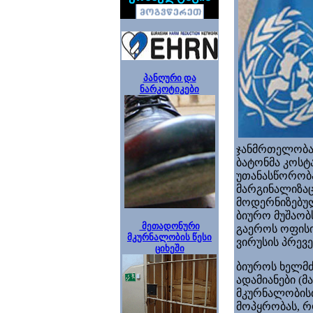
პანღური და
ნარკოტიკები
ჯანმრთელობას
ბატონმა კოსტა
უთანასწორობა
მარგინალიზაც
მოდერნიზებულ
ბიურო მუშაობ
მეთადონური
გაეროს ოფისი
მკურნალობის წესი
ვირუსის პრევ
ციხეში
ბიუროს ხელმძ
ადამიანები (მ
მკურნალობისთ
მოპყრობას, რ