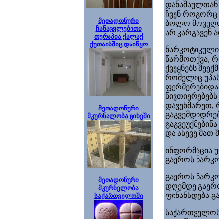
დანაშაულთან 
ჩვენ როგორც 
მეთადონური
ბოლო მოვუღოთ
ჩანაცვლებითი
არ კარგავენ 
თერაპია ქალაქ
ქუთაისშიც დაიწყო
ნარკოტიკული 
წარმოთქვა, 
ქვეყნებს შეე
რომელიც უპას
ფერმერებიდა
ნივთიერებებს 
დავეხმარეთ, 
მეთადონური
გაგვემდიდრებ
მკურნალობა ციხეში
გაგვეუქმებინ
და ასევე მათ
ინფორმაცია უ
გაეროს
ნარკო
გაეროს
ნარკო
მეთადონური
დღემდე გაერო
მკურნელობა
ფინანსდება გ
საქართველოში
საქართველოს